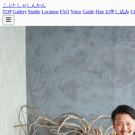
こぶたしゃしんかん
TOP
Gallery
Studio
Location
FAQ
Voice
Guide
Hair
お申し込み
C
写真で残す、一番幸せな瞬間。